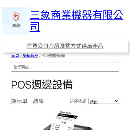
跳
三象商業機器有限公
至
主
司
要
內
容
首頁
公司介紹
聯繫方式
供應產品
首頁
/
所有商品
/ POS週邊設備
搜
尋
POS週邊設備
顯示單一結果
排序依據