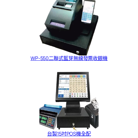
WP-550二聯式藍芽無線發票收銀機
台製15吋POS機全配