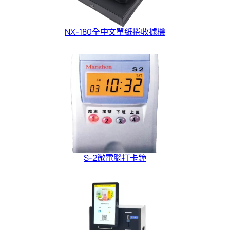
NX-180全中文單紙捲收據機
S-2微電腦打卡鐘