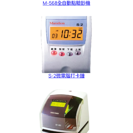
M-568全自動點驗鈔機
S-2微電腦打卡鐘