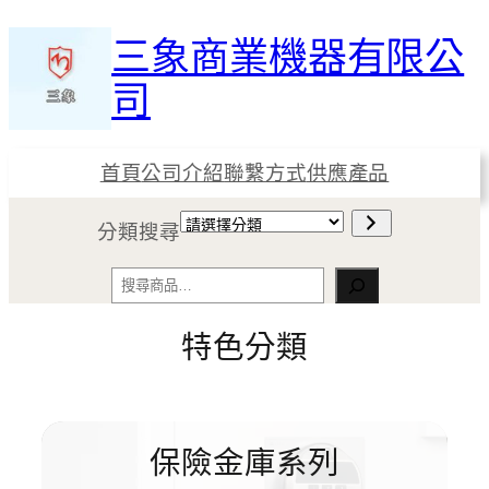
跳
三象商業機器有限公
至
主
司
要
內
容
首頁
公司介紹
聯繫方式
供應產品
請
分類搜尋
選
擇
搜
分
尋
類
特色分類
保險金庫系列