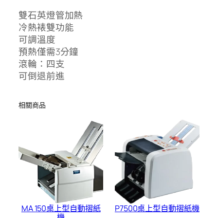
雙石英燈管加熱
冷熱裱雙功能
可調溫度
預熱僅需3分鐘
滾輪：四支
可倒退前進
相關商品
MA 150桌上型自動摺紙
P7500桌上型自動摺紙機
機