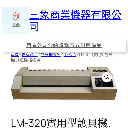
跳
三象商業機器有限公
至
主
司
要
內
容
首頁
公司介紹
聯繫方式
供應產品
首頁
/
所有商品
/
護貝機系列
/
RESUN
/ LM-320實用型護貝
機.裁紙機.摺紙機
LM-320實用型護貝機.