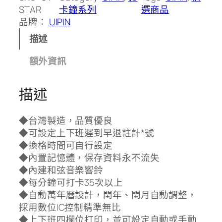
STAR
卡鐘系列
選商品
品牌：
UIPIN
描述
額外資訊
描述
◆台灣製造，品質優良
◆可設定上下班遲到早退註計*號
◆換格時間可自行設定
◆內置記憶體，保存資料永不流失
◆內建和弦音樂響鈴
◆每分鐘可打卡35次以上
◆自動萬年曆設計，閏年、閏月自動調整，
採用數位IC控制精準無比
◆上下班四欄位打印，並可設定自動或手動