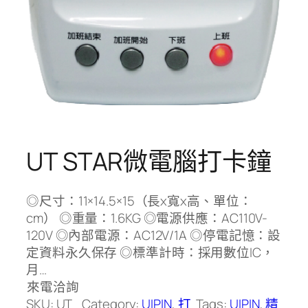
UT STAR微電腦打卡鐘
◎尺寸：11×14.5×15（長x寬x高、單位：
cm） ◎重量：1.6KG ◎電源供應：AC110V-
120V ◎內部電源：AC12V/1A ◎停電記憶：設
定資料永久保存 ◎標準計時：採用數位IC，
月…
來電洽詢
SKU:
UT
Category:
UIPIN
, 
打
Tags:
UIPIN
, 
精