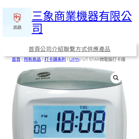
跳
三象商業機器有限公
至
主
司
要
內
容
首頁
公司介紹
聯繫方式
供應產品
首頁
/
所有商品
/
打卡鐘系列
/
UIPIN
/ UT STAR微電腦打卡鐘