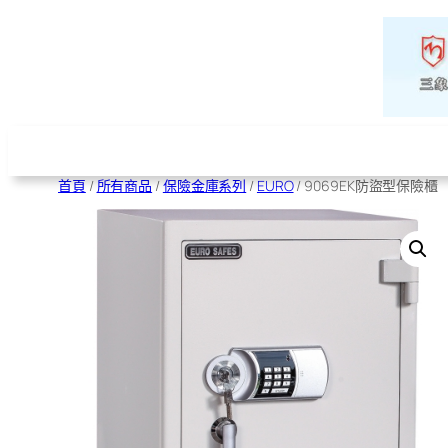
跳
至
主
要
內
容
首頁
/
所有商品
/
保險金庫系列
/
EURO
/ 9069EK防盜型保險櫃