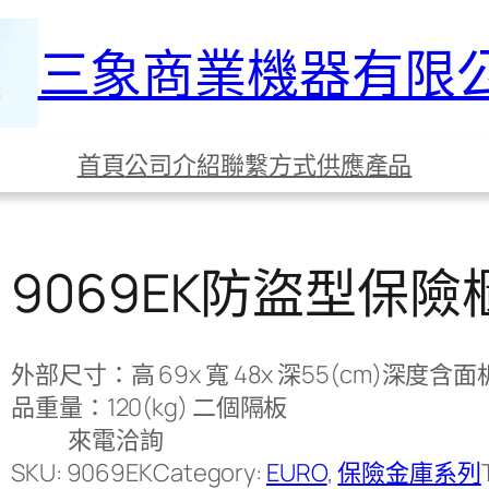
三象商業機器有限
首頁
公司介紹
聯繫方式
供應產品
9069EK防盜型保險
外部尺寸：高 69x 寬 48x 深55(cm)深度含面板
品重量：120(kg) 二個隔板
來電洽詢
SKU:
9069EK
Category:
EURO
, 
保險金庫系列